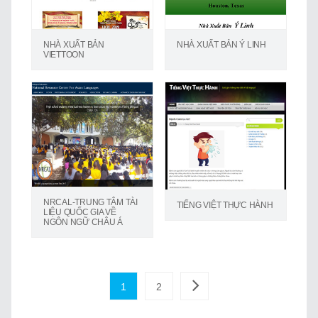
NHÀ XUẤT BẢN
NHÀ XUẤT BẢN Ý LINH
VIETTOON
NRCAL-TRUNG TÂM TÀI
TIẾNG VIỆT THỰC HÀNH
LIỆU QUỐC GIA VỀ
NGÔN NGỮ CHÂU Á
1
2