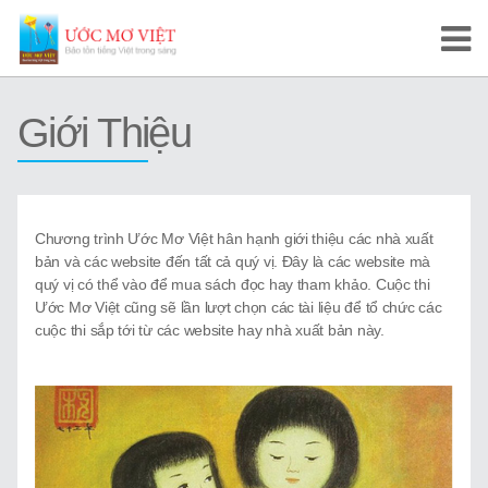
Trang Chủ
Giới Thiệu
Cuộc Thi Ước Mơ Việt
Hướng Dẫn
Chương trình Ước Mơ Việt hân hạnh giới thiệu các nhà xuất
Tài Liệu Học Tập
bản và các website đến tất cả quý vị. Đây là các website mà
quý vị có thể vào để mua sách đọc hay tham khảo. Cuộc thi
Video/Karaoke
Ước Mơ Việt cũng sẽ lần lượt chọn các tài liệu để tổ chức các
cuộc thi sắp tới từ các website hay nhà xuất bản này.
Video Tự Học và Dạy Tiếng Việt
Video Đọc Truyện
Video Tiếng Việt, Sử Việt