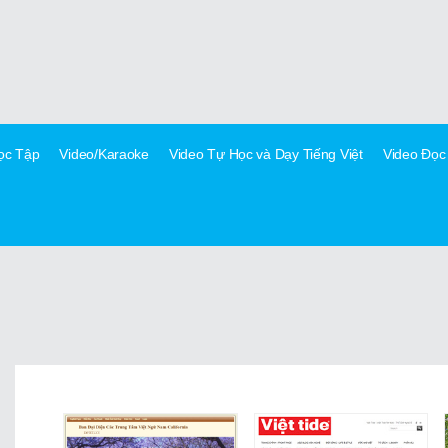
Học Tập
Video/Karaoke
Video Tự Học và Dạy Tiếng Việt
Video Đọc