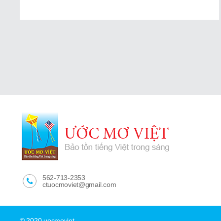
562-713-2353
ctuocmoviet@gmail.com
© 2020 uocmoviet