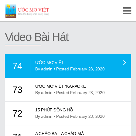
Trang Chủ
Video Bài Hát
Cuộc Thi Ước Mơ Việt
Hướng Dẫn
ƯỚC MƠ VIỆT
74
Tài Liệu Học Tập
By admin • Posted February 23, 2020
Video/Karaoke
ƯỚC MƠ VIỆT *KARAOKE
73
By admin • Posted February 23, 2020
Video Tự Học và Dạy Tiếng Việt
Video Đọc Truyện
15 PHÚT ĐỒNG HỒ
72
By admin • Posted February 23, 2020
Video Tiếng Việt, Sử Việt
A CHÀO BA – A CHÀO MÁ