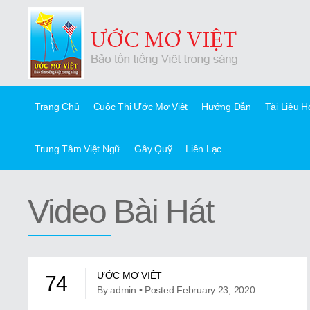
Trang Chủ
Cuộc Thi Ước Mơ Việt
Hướng Dẫn
Tài Liệu 
Trung Tâm Việt Ngữ
Gây Quỹ
Liên Lạc
Video Bài Hát
ƯỚC MƠ VIỆT
74
By admin • Posted February 23, 2020