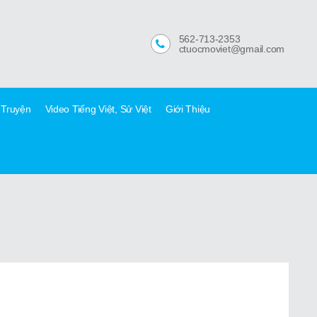
562-713-2353
ctuocmoviet@gmail.com
 Truyện
Video Tiếng Việt, Sử Việt
Giới Thiệu