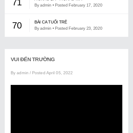
71
Giới Thiệu
By admin • Posted February 17, 2020
Trung Tâm Việt Ngữ
BÀI CA TUỔI TRẺ
70
Gây Quỹ
By admin • Posted February 23, 2020
Liên Lạc
BÀI CA TUỔI TRẺ KARAOKE
69
By admin • Posted May 19, 2021
VUI ĐẾN TRƯỜNG
BÀI HÁT VẦN E
68
By admin / Posted April 05, 2022
By admin • Posted June 14, 2022
BÀI HÁT VẦN I
67
By admin • Posted June 14, 2022
BÀI HÁT VẦN O
66
By admin • Posted June 14, 2022