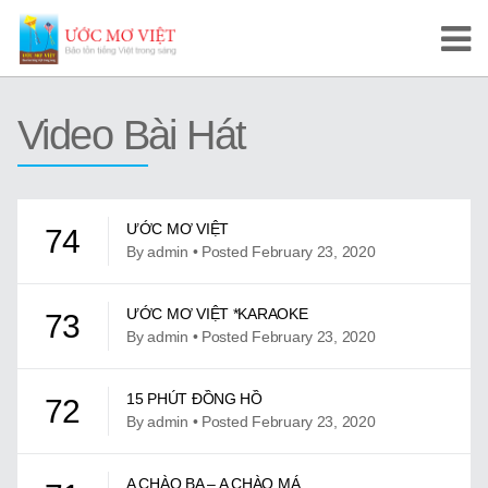
Trang Chủ
Video Bài Hát
Cuộc Thi Ước Mơ Việt
Hướng Dẫn
ƯỚC MƠ VIỆT
74
Tài Liệu Học Tập
By admin • Posted February 23, 2020
Video/Karaoke
ƯỚC MƠ VIỆT *KARAOKE
73
By admin • Posted February 23, 2020
Video Tự Học và Dạy Tiếng Việt
Video Đọc Truyện
15 PHÚT ĐỒNG HỒ
72
By admin • Posted February 23, 2020
Video Tiếng Việt, Sử Việt
A CHÀO BA – A CHÀO MÁ