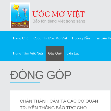
Trang Chủ
Cuộc Thi Ước Mơ Việt
Hướng Dẫn
Tài Liệu 
Trung Tâm Việt Ngữ
Gây Quỹ
Liên Lạc
ĐÓNG GÓP
CHÂN THÀNH CẢM TẠ CÁC CƠ QUAN
TRUYỀN THÔNG BẢO TRỢ CHO