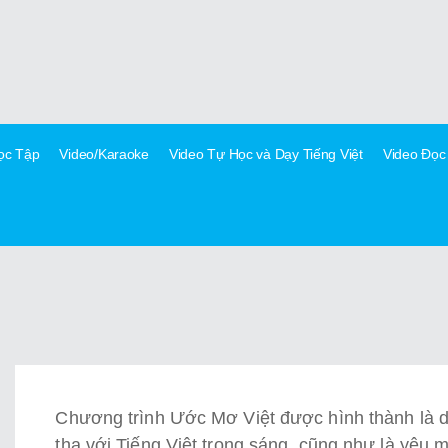
Học Tập
Video/Karaoke
Video Tự Học và Dạy Tiếng Việt
Video Đọc
Chương trình Ước Mơ Việt được hình thành là do
tha với Tiếng Việt trong sáng, cũng như là yêu m