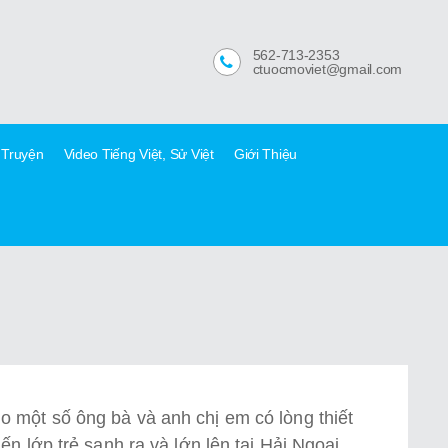
562-713-2353
ctuocmoviet@gmail.com
 Truyện
Video Tiếng Việt, Sử Việt
Giới Thiệu
 một số ông bà và anh chị em có lòng thiết
ến lớp trẻ sanh ra và lớn lên tại Hải Ngoại,