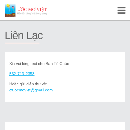
Trang Chủ
Liên Lạc
Cuộc Thi Ước Mơ Việt
Hướng Dẫn
Xin vui lòng text cho Ban Tổ Chức:
Tài Liệu Học Tập
562-713-2353
Video/Karaoke
Hoặc gửi điện thư về:
ctuocmoviet@gmail.com
Video Tự Học và Dạy Tiếng Việt
Video Đọc Truyện
Video Tiếng Việt, Sử Việt