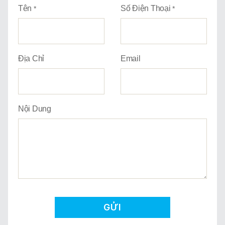
Giới Thiệu
Tên
Số Điện Thoại
*
*
Trung Tâm Việt Ngữ
Gây Quỹ
Địa Chỉ
Email
Liên Lạc
Nội Dung