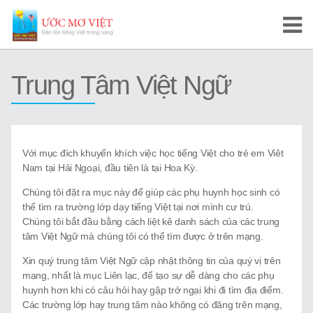
Trang Chủ
Trung Tâm Việt Ngữ
Cuộc Thi Ước Mơ Việt
Hướng Dẫn
Với mục đích khuyến khích việc học tiếng Việt cho trẻ em Viêt
Tài Liệu Học Tập
Nam tại Hải Ngoại, đầu tiên là tại Hoa Kỳ.
Video/Karaoke
Chúng tôi đặt ra mục này để giúp các phụ huynh học sinh có
thể tìm ra trường lớp dạy tiếng Việt tại nơi mình cư trú.
Video Tự Học và Dạy Tiếng Việt
Chúng tôi bắt đầu bằng cách liệt kê danh sách của các trung
tâm Việt Ngữ mà chúng tôi có thể tìm được ở trên mạng.
Video Đọc Truyện
Xin quý trung tâm Việt Ngữ cập nhật thông tin của quý vị trên
mạng, nhất là mục Liên lạc, để tạo sự dễ dàng cho các phụ
Video Tiếng Việt, Sử Việt
huynh hơn khi có câu hỏi hay gặp trở ngại khi đi tìm địa điểm.
Các trường lớp hay trung tâm nào không có đăng trên mạng,