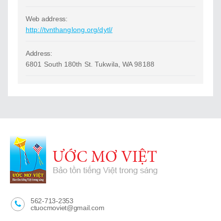
Web address:
http://tvnthanglong.org/dytl/
Address:
6801 South 180th St. Tukwila, WA 98188
562-713-2353
ctuocmoviet@gmail.com