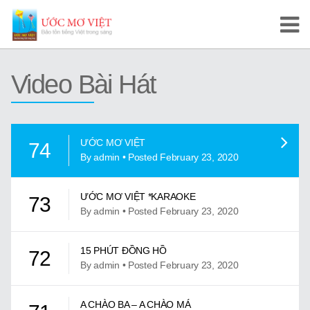
Trang Chủ
Video Bài Hát
Cuộc Thi Ước Mơ Việt
Hướng Dẫn
ƯỚC MƠ VIỆT
74
Tài Liệu Học Tập
By admin • Posted February 23, 2020
Video/Karaoke
ƯỚC MƠ VIỆT *KARAOKE
73
By admin • Posted February 23, 2020
Video Tự Học và Dạy Tiếng Việt
Video Đọc Truyện
15 PHÚT ĐỒNG HỒ
72
By admin • Posted February 23, 2020
Video Tiếng Việt, Sử Việt
A CHÀO BA – A CHÀO MÁ