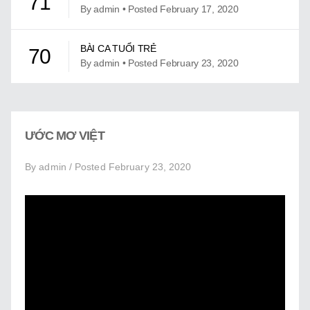
71
Giới Thiệu
By admin • Posted February 17, 2020
Trung Tâm Việt Ngữ
BÀI CA TUỔI TRẺ
70
By admin • Posted February 23, 2020
Gây Quỹ
Liên Lạc
BÀI CA TUỔI TRẺ KARAOKE
69
By admin • Posted May 19, 2021
ƯỚC MƠ VIỆT
BÀI HÁT VẦN E
68
By admin / Posted February 23, 2020
By admin • Posted June 14, 2022
BÀI HÁT VẦN I
67
By admin • Posted June 14, 2022
BÀI HÁT VẦN O
66
By admin • Posted June 14, 2022