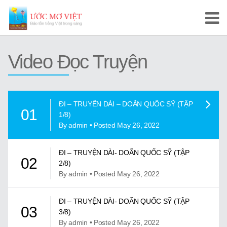
Trang Chủ
Video Đọc Truyện
Cuộc Thi Ước Mơ Việt
Hướng Dẫn
ĐI – TRUYÊN DÀI – DOÃN QUỐC SỸ (TẬP
01
Tài Liệu Học Tập
1/8)
By admin • Posted May 26, 2022
Video/Karaoke
ĐI – TRUYỆN DÀI- DOÃN QUỐC SỸ (TẬP
02
Video Tự Học và Dạy Tiếng Việt
2/8)
By admin • Posted May 26, 2022
Video Đọc Truyện
ĐI – TRUYỆN DÀI- DOÃN QUỐC SỸ (TẬP
Video Tiếng Việt, Sử Việt
03
3/8)
By admin • Posted May 26, 2022