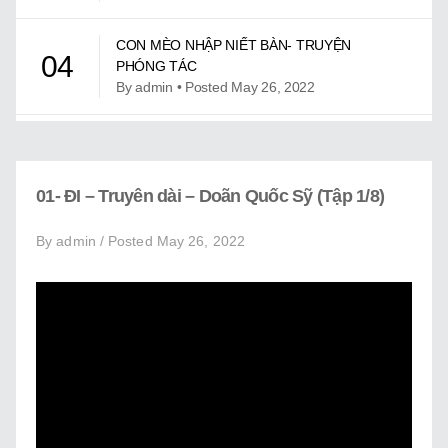
Giới Thiệu
CON MÈO NHẬP NIẾT BÀN- TRUYỆN
Trung Tâm Việt Ngữ
04
PHÓNG TÁC
By admin • Posted May 26, 2022
Gây Quỹ
Liên Lạc
CON MÈO TRÈO CÂY CAU – TRUYỆN CỔ
05
TÍCH
By admin • Posted May 26, 2022
01- ĐI – Truyên dài – Doãn Quốc Sỹ (Tập 1/8)
ĐỖ GIA ĐỌC TRUYỆN DOÃN QUỐC SỸ
By admin / Posted May 26, 2022
06
By admin • Posted May 26, 2022
GIẢI NGÂN HÀ VÀ VÙNG CẢI TẦN Ô-
07
TRUYỆN NGẮN
By admin • Posted May 26, 2022
MÙA XUÂN ĐI LẤY GƯƠM THẦN – ĐỖ MINH
08
THUẬN