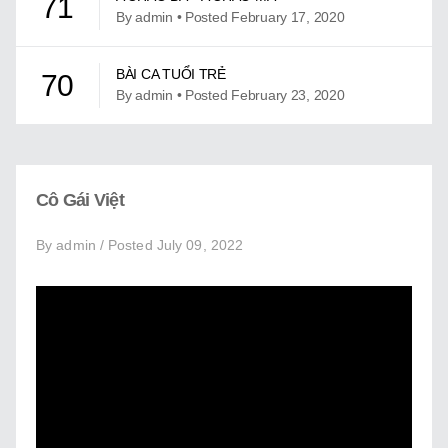
71
Giới Thiệu
By admin • Posted February 17, 2020
Trung Tâm Việt Ngữ
BÀI CA TUỔI TRẺ
70
Gây Quỹ
By admin • Posted February 23, 2020
Liên Lạc
BÀI CA TUỔI TRẺ KARAOKE
69
By admin • Posted May 19, 2021
Cô Gái Việt
BÀI HÁT VẦN E
68
By admin / Posted July 09, 2022
By admin • Posted June 14, 2022
BÀI HÁT VẦN I
67
By admin • Posted June 14, 2022
BÀI HÁT VẦN O
66
By admin • Posted June 14, 2022