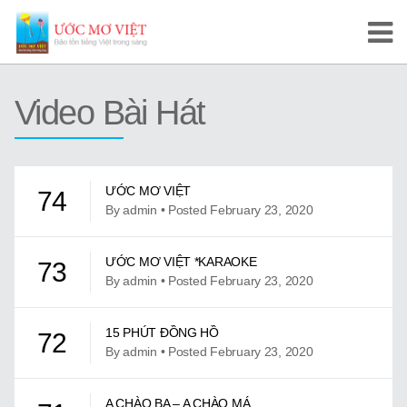
Trang Chủ
Video Bài Hát
Cuộc Thi Ước Mơ Việt
Hướng Dẫn
ƯỚC MƠ VIỆT
74
Tài Liệu Học Tập
By admin • Posted February 23, 2020
Video/Karaoke
ƯỚC MƠ VIỆT *KARAOKE
73
By admin • Posted February 23, 2020
Video Tự Học và Dạy Tiếng Việt
Video Đọc Truyện
15 PHÚT ĐỒNG HỒ
72
By admin • Posted February 23, 2020
Video Tiếng Việt, Sử Việt
A CHÀO BA – A CHÀO MÁ