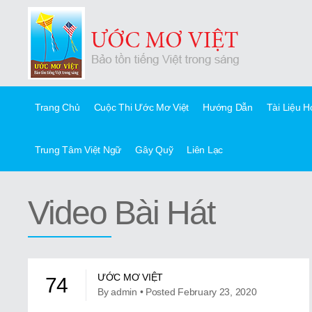
Trang Chủ
Cuộc Thi Ước Mơ Việt
Hướng Dẫn
Tài Liệu 
Trung Tâm Việt Ngữ
Gây Quỹ
Liên Lạc
Video Bài Hát
ƯỚC MƠ VIỆT
74
By admin • Posted February 23, 2020