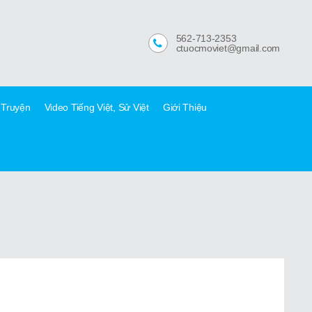
562-713-2353
ctuocmoviet@gmail.com
 Truyện
Video Tiếng Việt, Sử Việt
Giới Thiệu