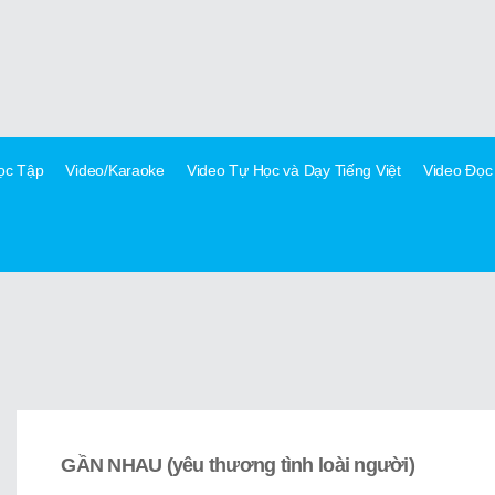
Học Tập
Video/Karaoke
Video Tự Học và Dạy Tiếng Việt
Video Đọc
GẦN NHAU (yêu thương tình loài người)