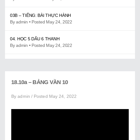
Giới Thiệu
Trung Tâm Việt Ngữ
03B – TIẾNG: BÀI THỰC HÀNH
By admin • Posted May 24, 2022
Gây Quỹ
04. HỌC 5 DẤU 6 THANH
Liên Lạc
By admin • Posted May 24, 2022
04.0 – LUYỆN 5 DẤU 6 THANH
By admin • Posted June 06, 2022
18.10a – BẢNG VẦN 10
04.1 – KHÔNG DẤU (THANH NGANG)
By admin • Posted May 24, 2022
By admin / Posted May 24, 2022
04.H1 – BÀI HÁT VẦN A
By admin • Posted May 24, 2022
04.H2 – EM HÁT VẦN I
By admin • Posted May 24, 2022