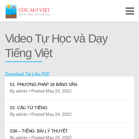
Trang Chủ
Video Tự Học và Dạy
Cuộc Thi Ước Mơ Việt
Tiếng Việt
Hướng Dẫn
Tài Liệu Học Tập
Download Tài Liệu PDF
Video/Karaoke
01. PHƯƠNG PHÁP 18 BẢNG VẦN
By admin • Posted May 24, 2022
Video Tự Học và Dạy Tiếng Việt
02. CÂU TỪ TIẾNG
Video Đọc Truyện
By admin • Posted May 24, 2022
Video Tiếng Việt, Sử Việt
03A – TIẾNG: BÀI LÝ THUYẾT
By admin • Posted May 24, 2022