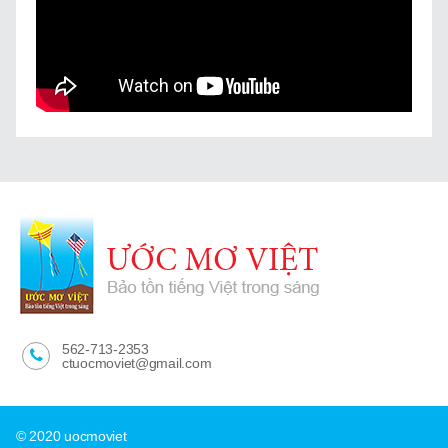
04.H3 – HÁT TO HÁT NHỎ
By admin • Posted May 26, 2022
11. HỌC 27 ÂM ĐẦU
By admin • Posted May 24, 2022
11.01 – TỪ CÓ VÀ KHÔNG CÓ ÂM ĐẦU
By admin • Posted May 24, 2022
11.08 – ÂM ĐẦU Đ Đ
By admin • Posted June 06, 2022
562-713-2353
11.12 – ÂM ĐẦU GI GI
ctuocmoviet@gmail.com
By admin • Posted May 24, 2022
11.G – HỌC 3 CẶP ÂM ĐẦU K-C, GH-G, NGH-NG
© 2020 uocmoviet
By admin • Posted May 24, 2022