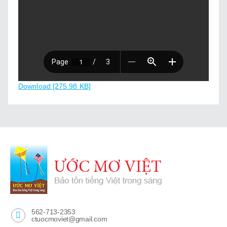
ĐƠN DỰ THI
03
By admin • Posted June 01, 2020
HƯỚNG DẪN CÁCH QUAY PHIM
02
By admin • Posted June 01, 2020
Download [275.98 KB]
TIÊU CHUẨN CHẤM ĐIỂM
01
By admin • Posted June 01, 2020
562-713-2353
ctuocmoviet@gmail.com