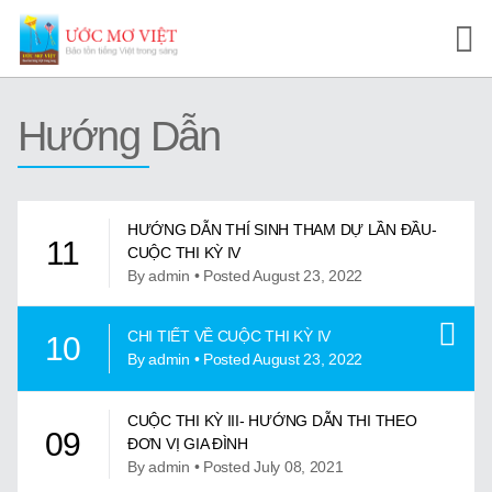
Trang Chủ
Hướng Dẫn
Cuộc Thi Ước Mơ Việt
Hướng Dẫn
HƯỚNG DẪN THÍ SINH THAM DỰ LẦN ĐẦU-
11
Tài Liệu Học Tập
CUỘC THI KỲ IV
By admin • Posted August 23, 2022
Video/Karaoke
CHI TIẾT VỀ CUỘC THI KỲ IV
10
Video Tự Học và Dạy Tiếng Việt
By admin • Posted August 23, 2022
Video Đọc Truyện
CUỘC THI KỲ III- HƯỚNG DẪN THI THEO
09
ĐƠN VỊ GIA ĐÌNH
Video Tiếng Việt, Sử Việt
By admin • Posted July 08, 2021