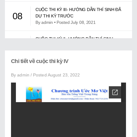
Giới Thiệu
CUỘC THI KỲ III- HƯỚNG DẪN THÍ SINH ĐÃ
08
Trung Tâm Việt Ngữ
DỰ THI KỲ TRƯỚC
By admin • Posted July 08, 2021
Gây Quỹ
CUỘC THI KỲ II- HƯỚNG DẪN THÍ SINH
Liên Lạc
07
THAM DỰ LẦN ĐẦU
By admin • Posted July 08, 2021
Chi tiết về cuộc thi kỳ IV
HƯỚNG DẪN THÍ SINH THAM DỰ LẦN ĐẦU-
06
CUỘC THI KỲ II
By admin / Posted August 23, 2022
By admin • Posted June 01, 2020
HƯỚNG DẪN THÍ SINH THAM DỰ LẦN THỨ
05
NHÌ
By admin • Posted June 01, 2020
HƯỚNG DẪN CÁCH NỘP HỒ SƠ DỰ THI
04
By admin • Posted June 01, 2020