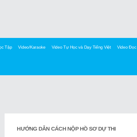
Học Tập
Video/Karaoke
Video Tự Học và Dạy Tiếng Việt
Video Đọc
HƯỚNG DẪN CÁCH NỘP HỒ SƠ DỰ THI