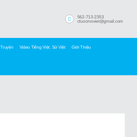
562-713-2353
ctuocmoviet@gmail.com
 Truyện
Video Tiếng Việt, Sử Việt
Giới Thiệu