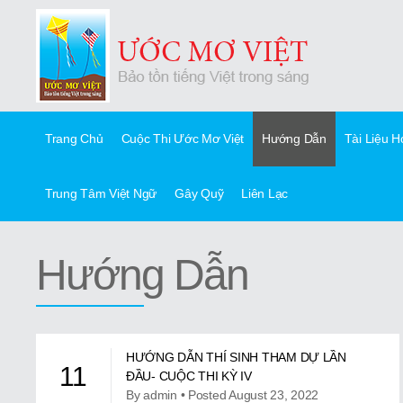
Trang Chủ
Cuộc Thi Ước Mơ Việt
Hướng Dẫn
Tài Liệu 
Trung Tâm Việt Ngữ
Gây Quỹ
Liên Lạc
Hướng Dẫn
HƯỚNG DẪN THÍ SINH THAM DỰ LẦN
11
ĐẦU- CUỘC THI KỲ IV
By admin • Posted August 23, 2022