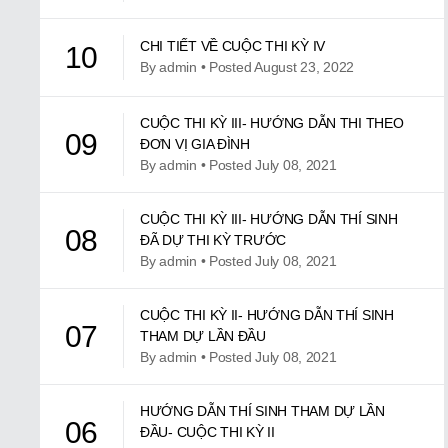
CHI TIẾT VỀ CUỘC THI KỲ IV
10
By admin • Posted August 23, 2022
CUỘC THI KỲ III- HƯỚNG DẪN THI THEO
09
ĐƠN VỊ GIA ĐÌNH
By admin • Posted July 08, 2021
CUỘC THI KỲ III- HƯỚNG DẪN THÍ SINH
08
ĐÃ DỰ THI KỲ TRƯỚC
By admin • Posted July 08, 2021
CUỘC THI KỲ II- HƯỚNG DẪN THÍ SINH
07
THAM DỰ LẦN ĐẦU
By admin • Posted July 08, 2021
HƯỚNG DẪN THÍ SINH THAM DỰ LẦN
06
ĐẦU- CUỘC THI KỲ II