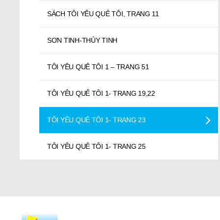
SÁCH TÔI YÊU QUÊ TÔI, TRANG 11
BÀI SỐ 10, VE SẦU VÀ KIẾN
SƠN TINH-THỦY TINH
TÔI YÊU QUÊ TÔI 1 – TRANG 51
TÔI YÊU QUÊ TÔI 1- TRANG 19,22
TÔI YÊU QUÊ TÔI 1- TRANG 23
TÔI YÊU QUÊ TÔI 1- TRANG 25
TRĂM TRỨNG , TRĂM CON
TRUYỆN TRẦU CAU