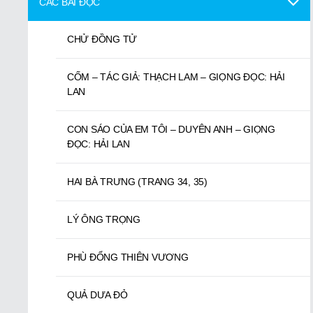
BÀI SỐ 1, ĐI HỌC
CÁC BÀI ĐỌC
BÀI SỐ 2, NGƯỜI HỌC TRÒ TỐT
CHỬ ĐỒNG TỬ
BÀI SỐ 3, THỜ MẸ KÍNH CHA
CỐM – TÁC GIẢ: THẠCH LAM – GIỌNG ĐỌC: HẢI
LAN
BÀI SỐ 4, ĐI PHẢI THƯA
CON SÁO CỦA EM TÔI – DUYÊN ANH – GIỌNG
ĐỌC: HẢI LAN
BÀI SỐ 5, ĂN UỐNG CÓ LỄ PHÉP
HAI BÀ TRƯNG (TRANG 34, 35)
BÀI SỐ 6, PHẢI CHÀO KHÁCH ĐẾN NHÀ
LÝ ÔNG TRỌNG
BÀI SỐ 7, TỐI Ở NHÀ
PHÙ ĐỔNG THIÊN VƯƠNG
BÀI SỐ 8, THỜ CÚNG TỔ TIÊN
QUẢ DƯA ĐỎ
BÀI SỐ 9, CHÁU PHẢI KÍNH MẾN ÔNG BÀ