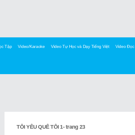
Học Tập
Video/Karaoke
Video Tự Học và Dạy Tiếng Việt
Video Đọc
TÔI YÊU QUÊ TÔI 1- trang 23