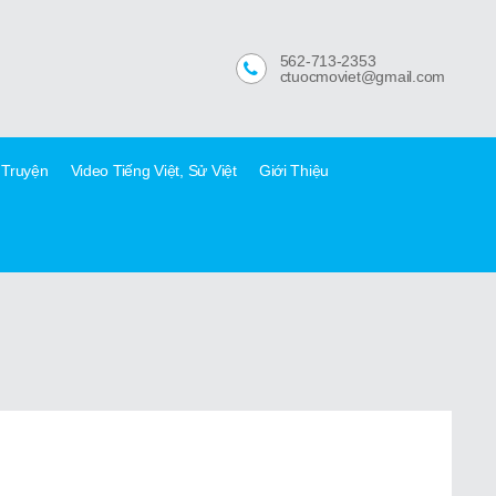
562-713-2353
ctuocmoviet@gmail.com
 Truyện
Video Tiếng Việt, Sử Việt
Giới Thiệu