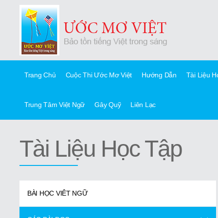
Trang Chủ
Cuộc Thi Ước Mơ Việt
Hướng Dẫn
Tài Liệu 
Trung Tâm Việt Ngữ
Gây Quỹ
Liên Lạc
Tài Liệu Học Tập
BÀI HỌC VIÊT NGỮ