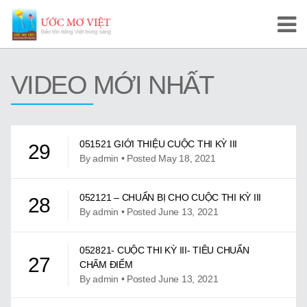
Trang Chủ
VIDEO MỚI NHẤT
Cuộc Thi Ước Mơ Việt
Hướng Dẫn
051521 GIỚI THIỆU CUỘC THI KỲ III
29
Tài Liệu Học Tập
By admin • Posted May 18, 2021
Video/Karaoke
052121 – CHUẨN BỊ CHO CUỘC THI KỲ III
28
By admin • Posted June 13, 2021
Video Tự Học và Dạy Tiếng Việt
Video Đọc Truyện
052821- CUỘC THI KỲ III- TIÊU CHUẨN
27
CHẤM ĐIỂM
Video Tiếng Việt, Sử Việt
By admin • Posted June 13, 2021