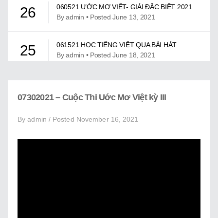
Giới Thiệu
060521 ƯỚC MƠ VIỆT- GIẢI ĐẶC BIỆT 2021
26
By admin • Posted June 13, 2021
Trung Tâm Việt Ngữ
061521 HỌC TIẾNG VIỆT QUA BÀI HÁT
Gây Quỹ
25
By admin • Posted June 18, 2021
Liên Lạc
061921 ƯỚC MƠ VIỆT – MỪNG NGÀY LỄ
24
CHA
07302021 – Cuộc Thi Uớc Mơ Việt kỳ III
By admin • Posted July 13, 2021
By admin / Posted November 16, 2021
07302021 – CUỘC THI UỚC MƠ VIỆT KỲ III
23
By admin • Posted November 16, 2021
CHƯƠNG TRÌNH CA NHẠC UMV KỲ II
22
By admin • Posted April 05, 2022
CHƯƠNG TRÌNH CHÚC TẾT TÂN SỬU 2021
21
By admin • Posted May 14, 2021