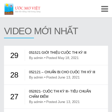
Trang Chủ
VIDEO MỚI NHẤT
Cuộc Thi Ước Mơ Việt
Hướng Dẫn
051521 GIỚI THIỆU CUỘC THI KỲ III
29
Tài Liệu Học Tập
By admin • Posted May 18, 2021
Video/Karaoke
052121 – CHUẨN BỊ CHO CUỘC THI KỲ III
28
By admin • Posted June 13, 2021
Video Tự Học và Dạy Tiếng Việt
Video Đọc Truyện
052821- CUỘC THI KỲ III- TIÊU CHUẨN
27
CHẤM ĐIỂM
Video Tiếng Việt, Sử Việt
By admin • Posted June 13, 2021