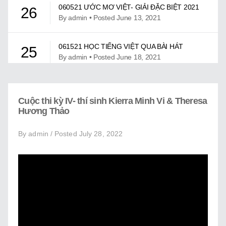
Giới Thiệu
060521 ƯỚC MƠ VIỆT- GIẢI ĐẶC BIỆT 2021
26
By admin • Posted June 13, 2021
Trung Tâm Việt Ngữ
061521 HỌC TIẾNG VIỆT QUA BÀI HÁT
Gây Quỹ
25
By admin • Posted June 18, 2021
Liên Lạc
061921 ƯỚC MƠ VIỆT – MỪNG NGÀY LỄ
24
CHA
Cuộc thi kỳ IV- thí sinh Kierra Minh Vi & Theresa
By admin • Posted July 13, 2021
Hương Thảo
By admin / Posted July 28, 2022
07302021 – CUỘC THI UỚC MƠ VIỆT KỲ III
23
By admin • Posted November 16, 2021
CHƯƠNG TRÌNH CA NHẠC UMV KỲ II
22
By admin • Posted April 05, 2022
CHƯƠNG TRÌNH CHÚC TẾT TÂN SỬU 2021
21
By admin • Posted May 14, 2021