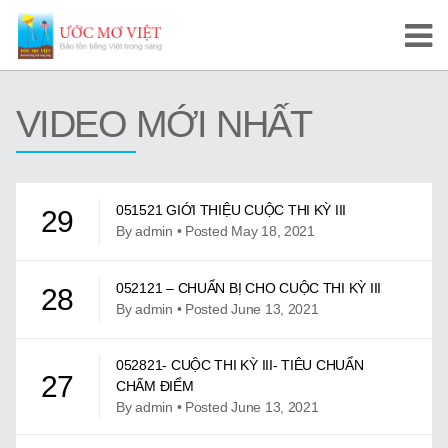
Trang Chủ
VIDEO MỚI NHẤT
Cuộc Thi Ước Mơ Việt
Hướng Dẫn
051521 GIỚI THIỆU CUỘC THI KỲ III
29
Tài Liệu Học Tập
By admin • Posted May 18, 2021
Video/Karaoke
052121 – CHUẨN BỊ CHO CUỘC THI KỲ III
28
By admin • Posted June 13, 2021
Video Tự Học và Dạy Tiếng Việt
Video Đọc Truyện
052821- CUỘC THI KỲ III- TIÊU CHUẨN
27
CHẤM ĐIỂM
Video Tiếng Việt, Sử Việt
By admin • Posted June 13, 2021