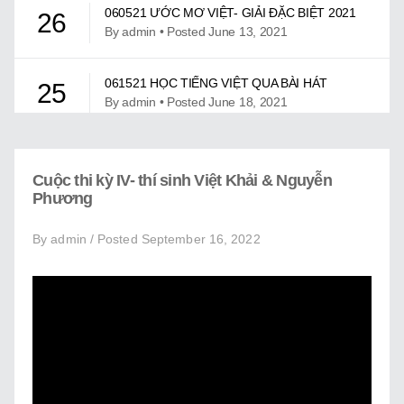
Giới Thiệu
060521 ƯỚC MƠ VIỆT- GIẢI ĐẶC BIỆT 2021
26
By admin • Posted June 13, 2021
Trung Tâm Việt Ngữ
061521 HỌC TIẾNG VIỆT QUA BÀI HÁT
Gây Quỹ
25
By admin • Posted June 18, 2021
Liên Lạc
061921 ƯỚC MƠ VIỆT – MỪNG NGÀY LỄ
24
CHA
Cuộc thi kỳ IV- thí sinh Việt Khải & Nguyễn
By admin • Posted July 13, 2021
Phương
By admin / Posted September 16, 2022
07302021 – CUỘC THI UỚC MƠ VIỆT KỲ III
23
By admin • Posted November 16, 2021
CHƯƠNG TRÌNH CA NHẠC UMV KỲ II
22
By admin • Posted April 05, 2022
CHƯƠNG TRÌNH CHÚC TẾT TÂN SỬU 2021
21
By admin • Posted May 14, 2021