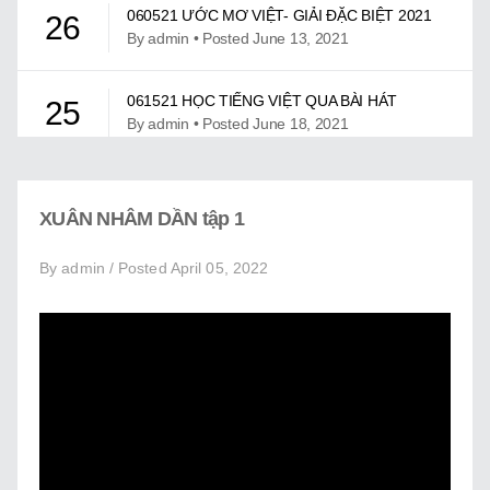
Giới Thiệu
060521 ƯỚC MƠ VIỆT- GIẢI ĐẶC BIỆT 2021
26
By admin • Posted June 13, 2021
Trung Tâm Việt Ngữ
061521 HỌC TIẾNG VIỆT QUA BÀI HÁT
Gây Quỹ
25
By admin • Posted June 18, 2021
Liên Lạc
061921 ƯỚC MƠ VIỆT – MỪNG NGÀY LỄ
24
CHA
XUÂN NHÂM DẦN tập 1
By admin • Posted July 13, 2021
By admin / Posted April 05, 2022
07302021 – CUỘC THI UỚC MƠ VIỆT KỲ III
23
By admin • Posted November 16, 2021
CHƯƠNG TRÌNH CA NHẠC UMV KỲ II
22
By admin • Posted April 05, 2022
CHƯƠNG TRÌNH CHÚC TẾT TÂN SỬU 2021
21
By admin • Posted May 14, 2021