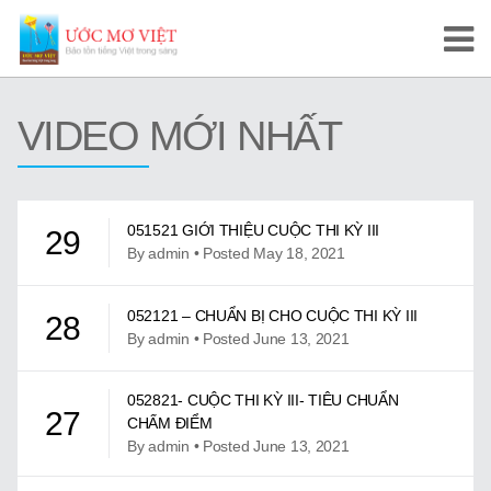
Trang Chủ
VIDEO MỚI NHẤT
Cuộc Thi Ước Mơ Việt
Hướng Dẫn
051521 GIỚI THIỆU CUỘC THI KỲ III
29
Tài Liệu Học Tập
By admin • Posted May 18, 2021
Video/Karaoke
052121 – CHUẨN BỊ CHO CUỘC THI KỲ III
28
By admin • Posted June 13, 2021
Video Tự Học và Dạy Tiếng Việt
Video Đọc Truyện
052821- CUỘC THI KỲ III- TIÊU CHUẨN
27
CHẤM ĐIỂM
Video Tiếng Việt, Sử Việt
By admin • Posted June 13, 2021