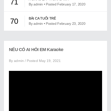
71
Giới Thiệu
By admin • Posted February 17, 2020
Trung Tâm Việt Ngữ
BÀI CA TUỔI TRẺ
70
Gây Quỹ
By admin • Posted February 23, 2020
Liên Lạc
BÀI CA TUỔI TRẺ KARAOKE
69
By admin • Posted May 19, 2021
NẾU CÓ AI HỎI EM Karaoke
BÀI HÁT VẦN E
68
By admin / Posted May 19, 2021
By admin • Posted June 14, 2022
BÀI HÁT VẦN I
67
By admin • Posted June 14, 2022
BÀI HÁT VẦN O
66
By admin • Posted June 14, 2022