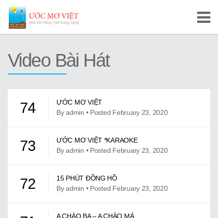
Trang Chủ
Video Bài Hát
Cuộc Thi Ước Mơ Việt
Hướng Dẫn
ƯỚC MƠ VIỆT
74
Tài Liệu Học Tập
By admin • Posted February 23, 2020
Video/Karaoke
ƯỚC MƠ VIỆT *KARAOKE
73
By admin • Posted February 23, 2020
Video Tự Học và Dạy Tiếng Việt
Video Đọc Truyện
15 PHÚT ĐỒNG HỒ
72
By admin • Posted February 23, 2020
Video Tiếng Việt, Sử Việt
A CHÀO BA – A CHÀO MÁ