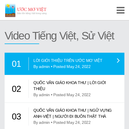
Trang Chủ
Video Tiếng Việt, Sử Việt
Cuộc Thi Ước Mơ Việt
Hướng Dẫn
LỜI GIỚI THIỆU TRÊN ƯỚC MƠ VIỆT
01
Tài Liệu Học Tập
By admin • Posted May 24, 2022
Video/Karaoke
QUỐC VĂN GIÁO KHOA THƯ | LỜI GIỚI
02
THIỆU
Video Tự Học và Dạy Tiếng Việt
By admin • Posted May 24, 2022
Video Đọc Truyện
QUỐC VĂN GIÁO KHOA THƯ | NGỮ VỰNG
03
ANH-VIỆT | NGƯỜI ĐI BUÔN THẬT THÀ
Video Tiếng Việt, Sử Việt
By admin • Posted May 24, 2022