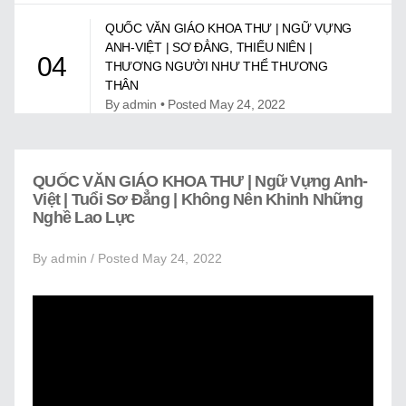
Giới Thiệu
QUỐC VĂN GIÁO KHOA THƯ | NGỮ VỰNG
Trung Tâm Việt Ngữ
ANH-VIỆT | SƠ ĐẲNG, THIẾU NIÊN |
04
THƯƠNG NGƯỜI NHƯ THỂ THƯƠNG
Gây Quỹ
THÂN
By admin • Posted May 24, 2022
Liên Lạc
QUỐC VĂN GIÁO KHOA THƯ | NGỮ VỰNG
ANH-VIỆT | TUỔI DỰ BỊ | HỒ HOÀN KIẾM Ở
05
QUỐC VĂN GIÁO KHOA THƯ | Ngữ Vựng Anh-
HÀ NỘI
Việt | Tuổi Sơ Đẳng | Không Nên Khinh Những
By admin • Posted May 24, 2022
Nghề Lao Lực
By admin / Posted May 24, 2022
QUỐC VĂN GIÁO KHOA THƯ | NGỮ VỰNG
ANH-VIỆT | TUỔI DỰ BỊ | NHÀ Ở PHẢI SẠCH
06
SẼ VÀ CÓ NGĂN NẮP
By admin • Posted May 24, 2022
QUỐC VĂN GIÁO KHOA THƯ | NGỮ VỰNG
ANH-VIỆT | TUỔI DỰ BỊ | ÔNG VUA CÓ
07
LÒNG THƯƠNG DÂN