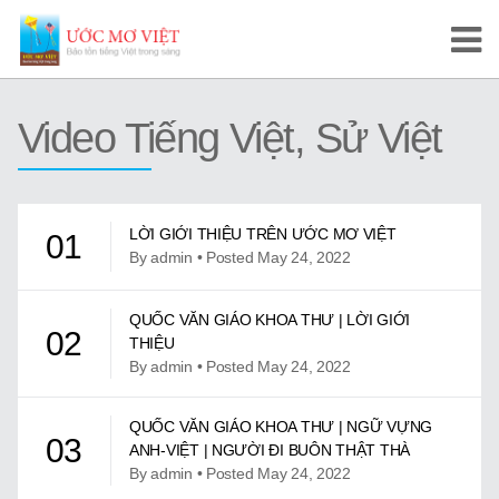
Trang Chủ
Video Tiếng Việt, Sử Việt
Cuộc Thi Ước Mơ Việt
Hướng Dẫn
LỜI GIỚI THIỆU TRÊN ƯỚC MƠ VIỆT
01
Tài Liệu Học Tập
By admin • Posted May 24, 2022
Video/Karaoke
QUỐC VĂN GIÁO KHOA THƯ | LỜI GIỚI
02
THIỆU
Video Tự Học và Dạy Tiếng Việt
By admin • Posted May 24, 2022
Video Đọc Truyện
QUỐC VĂN GIÁO KHOA THƯ | NGỮ VỰNG
03
ANH-VIỆT | NGƯỜI ĐI BUÔN THẬT THÀ
Video Tiếng Việt, Sử Việt
By admin • Posted May 24, 2022