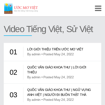
Trang Chủ
Video Tiếng Việt, Sử Việt
Cuộc Thi Ước Mơ Việt
Hướng Dẫn
LỜI GIỚI THIỆU TRÊN ƯỚC MƠ VIỆT
01
Tài Liệu Học Tập
By admin • Posted May 24, 2022
Video/Karaoke
QUỐC VĂN GIÁO KHOA THƯ | LỜI GIỚI
02
THIỆU
Video Tự Học và Dạy Tiếng Việt
By admin • Posted May 24, 2022
Video Đọc Truyện
QUỐC VĂN GIÁO KHOA THƯ | NGỮ VỰNG
03
ANH-VIỆT | NGƯỜI ĐI BUÔN THẬT THÀ
Video Tiếng Việt, Sử Việt
By admin • Posted May 24, 2022