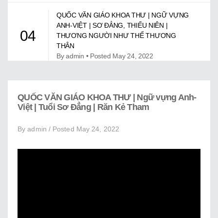
Giới Thiệu
QUỐC VĂN GIÁO KHOA THƯ | NGỮ VỰNG
Trung Tâm Việt Ngữ
ANH-VIỆT | SƠ ĐẲNG, THIẾU NIÊN |
04
THƯƠNG NGƯỜI NHƯ THỂ THƯƠNG
Gây Quỹ
THÂN
By admin • Posted May 24, 2022
Liên Lạc
QUỐC VĂN GIÁO KHOA THƯ | NGỮ VỰNG
ANH-VIỆT | TUỔI DỰ BỊ | HỒ HOÀN KIẾM Ở
05
QUỐC VĂN GIÁO KHOA THƯ | Ngữ vựng Anh-
HÀ NỘI
Việt | Tuổi Sơ Đẳng | Răn Kẻ Tham
By admin • Posted May 24, 2022
By admin / Posted May 24, 2022
QUỐC VĂN GIÁO KHOA THƯ | NGỮ VỰNG
ANH-VIỆT | TUỔI DỰ BỊ | NHÀ Ở PHẢI SẠCH
06
SẼ VÀ CÓ NGĂN NẮP
By admin • Posted May 24, 2022
QUỐC VĂN GIÁO KHOA THƯ | NGỮ VỰNG
ANH-VIỆT | TUỔI DỰ BỊ | ÔNG VUA CÓ
07
LÒNG THƯƠNG DÂN