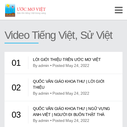
Trang Chủ
Video Tiếng Việt, Sử Việt
Cuộc Thi Ước Mơ Việt
Hướng Dẫn
LỜI GIỚI THIỆU TRÊN ƯỚC MƠ VIỆT
01
Tài Liệu Học Tập
By admin • Posted May 24, 2022
Video/Karaoke
QUỐC VĂN GIÁO KHOA THƯ | LỜI GIỚI
02
THIỆU
Video Tự Học và Dạy Tiếng Việt
By admin • Posted May 24, 2022
Video Đọc Truyện
QUỐC VĂN GIÁO KHOA THƯ | NGỮ VỰNG
03
ANH-VIỆT | NGƯỜI ĐI BUÔN THẬT THÀ
Video Tiếng Việt, Sử Việt
By admin • Posted May 24, 2022