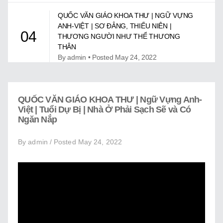
Giới Thiệu
QUỐC VĂN GIÁO KHOA THƯ | NGỮ VỰNG
Trung Tâm Việt Ngữ
ANH-VIỆT | SƠ ĐẲNG, THIẾU NIÊN |
04
THƯƠNG NGƯỜI NHƯ THỂ THƯƠNG
Gây Quỹ
THÂN
By admin • Posted May 24, 2022
Liên Lạc
QUỐC VĂN GIÁO KHOA THƯ | NGỮ VỰNG
ANH-VIỆT | TUỔI DỰ BỊ | HỒ HOÀN KIẾM Ở
05
QUỐC VĂN GIÁO KHOA THƯ | Ngữ Vựng Anh-
HÀ NỘI
Việt | Tuổi Dự Bị | Nhà Ở Phải Sạch Sẽ và Có
By admin • Posted May 24, 2022
Ngăn Nắp
By admin / Posted May 24, 2022
QUỐC VĂN GIÁO KHOA THƯ | NGỮ VỰNG
ANH-VIỆT | TUỔI DỰ BỊ | NHÀ Ở PHẢI SẠCH
06
SẼ VÀ CÓ NGĂN NẮP
By admin • Posted May 24, 2022
QUỐC VĂN GIÁO KHOA THƯ | NGỮ VỰNG
ANH-VIỆT | TUỔI DỰ BỊ | ÔNG VUA CÓ
07
LÒNG THƯƠNG DÂN