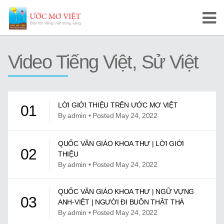
Trang Chủ
Video Tiếng Việt, Sử Việt
Cuộc Thi Ước Mơ Việt
Hướng Dẫn
LỜI GIỚI THIỆU TRÊN ƯỚC MƠ VIỆT
01
Tài Liệu Học Tập
By admin • Posted May 24, 2022
Video/Karaoke
QUỐC VĂN GIÁO KHOA THƯ | LỜI GIỚI
02
THIỆU
Video Tự Học và Dạy Tiếng Việt
By admin • Posted May 24, 2022
Video Đọc Truyện
QUỐC VĂN GIÁO KHOA THƯ | NGỮ VỰNG
03
ANH-VIỆT | NGƯỜI ĐI BUÔN THẬT THÀ
Video Tiếng Việt, Sử Việt
By admin • Posted May 24, 2022