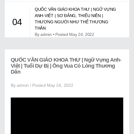
Giới Thiệu
QUỐC VĂN GIÁO KHOA THƯ | NGỮ VỰNG
Trung Tâm Việt Ngữ
ANH-VIỆT | SƠ ĐẲNG, THIẾU NIÊN |
04
THƯƠNG NGƯỜI NHƯ THỂ THƯƠNG
Gây Quỹ
THÂN
By admin • Posted May 24, 2022
Liên Lạc
QUỐC VĂN GIÁO KHOA THƯ | NGỮ VỰNG
ANH-VIỆT | TUỔI DỰ BỊ | HỒ HOÀN KIẾM Ở
05
QUỐC VĂN GIÁO KHOA THƯ | Ngữ Vựng Anh-
HÀ NỘI
Việt | Tuổi Dự Bị | Ông Vua Có Lòng Thương
By admin • Posted May 24, 2022
Dân
By admin / Posted May 24, 2022
QUỐC VĂN GIÁO KHOA THƯ | NGỮ VỰNG
ANH-VIỆT | TUỔI DỰ BỊ | NHÀ Ở PHẢI SẠCH
06
SẼ VÀ CÓ NGĂN NẮP
By admin • Posted May 24, 2022
QUỐC VĂN GIÁO KHOA THƯ | NGỮ VỰNG
ANH-VIỆT | TUỔI DỰ BỊ | ÔNG VUA CÓ
07
LÒNG THƯƠNG DÂN