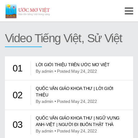
Trang Chủ
Video Tiếng Việt, Sử Việt
Cuộc Thi Ước Mơ Việt
Hướng Dẫn
LỜI GIỚI THIỆU TRÊN ƯỚC MƠ VIỆT
01
Tài Liệu Học Tập
By admin • Posted May 24, 2022
Video/Karaoke
QUỐC VĂN GIÁO KHOA THƯ | LỜI GIỚI
02
THIỆU
Video Tự Học và Dạy Tiếng Việt
By admin • Posted May 24, 2022
Video Đọc Truyện
QUỐC VĂN GIÁO KHOA THƯ | NGỮ VỰNG
03
ANH-VIỆT | NGƯỜI ĐI BUÔN THẬT THÀ
Video Tiếng Việt, Sử Việt
By admin • Posted May 24, 2022