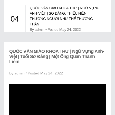
Giới Thiệu
QUỐC VĂN GIÁO KHOA THƯ | NGỮ VỰNG
Trung Tâm Việt Ngữ
ANH-VIỆT | SƠ ĐẲNG, THIẾU NIÊN |
04
THƯƠNG NGƯỜI NHƯ THỂ THƯƠNG
Gây Quỹ
THÂN
By admin • Posted May 24, 2022
Liên Lạc
QUỐC VĂN GIÁO KHOA THƯ | NGỮ VỰNG
ANH-VIỆT | TUỔI DỰ BỊ | HỒ HOÀN KIẾM Ở
05
QUỐC VĂN GIÁO KHOA THƯ | Ngữ Vựng Anh-
HÀ NỘI
Việt | Tuổi Sơ Đẳng | Một Ông Quan Thanh
By admin • Posted May 24, 2022
Liêm
By admin / Posted May 24, 2022
QUỐC VĂN GIÁO KHOA THƯ | NGỮ VỰNG
ANH-VIỆT | TUỔI DỰ BỊ | NHÀ Ở PHẢI SẠCH
06
SẼ VÀ CÓ NGĂN NẮP
By admin • Posted May 24, 2022
QUỐC VĂN GIÁO KHOA THƯ | NGỮ VỰNG
ANH-VIỆT | TUỔI DỰ BỊ | ÔNG VUA CÓ
07
LÒNG THƯƠNG DÂN