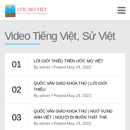
Trang Chủ
Video Tiếng Việt, Sử Việt
Cuộc Thi Ước Mơ Việt
Hướng Dẫn
LỜI GIỚI THIỆU TRÊN ƯỚC MƠ VIỆT
01
Tài Liệu Học Tập
By admin • Posted May 24, 2022
Video/Karaoke
QUỐC VĂN GIÁO KHOA THƯ | LỜI GIỚI
02
THIỆU
Video Tự Học và Dạy Tiếng Việt
By admin • Posted May 24, 2022
Video Đọc Truyện
QUỐC VĂN GIÁO KHOA THƯ | NGỮ VỰNG
03
ANH-VIỆT | NGƯỜI ĐI BUÔN THẬT THÀ
Video Tiếng Việt, Sử Việt
By admin • Posted May 24, 2022