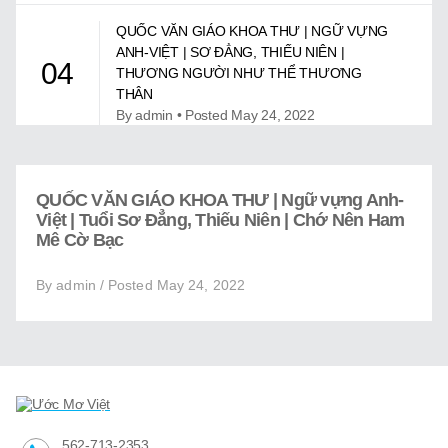
Giới Thiệu
QUỐC VĂN GIÁO KHOA THƯ | NGỮ VỰNG
Trung Tâm Việt Ngữ
ANH-VIỆT | SƠ ĐẲNG, THIẾU NIÊN |
04
THƯƠNG NGƯỜI NHƯ THỂ THƯƠNG
Gây Quỹ
THÂN
By admin • Posted May 24, 2022
Liên Lạc
QUỐC VĂN GIÁO KHOA THƯ | NGỮ VỰNG
ANH-VIỆT | TUỔI DỰ BỊ | HỒ HOÀN KIẾM Ở
05
QUỐC VĂN GIÁO KHOA THƯ | Ngữ vựng Anh-
HÀ NỘI
Việt | Tuổi Sơ Đẳng, Thiếu Niên | Chớ Nên Ham
By admin • Posted May 24, 2022
Mê Cờ Bạc
By admin / Posted May 24, 2022
QUỐC VĂN GIÁO KHOA THƯ | NGỮ VỰNG
ANH-VIỆT | TUỔI DỰ BỊ | NHÀ Ở PHẢI SẠCH
06
SẼ VÀ CÓ NGĂN NẮP
By admin • Posted May 24, 2022
QUỐC VĂN GIÁO KHOA THƯ | NGỮ VỰNG
ANH-VIỆT | TUỔI DỰ BỊ | ÔNG VUA CÓ
07
562-713-2353
LÒNG THƯƠNG DÂN