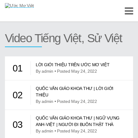
Trang Chủ
Video Tiếng Việt, Sử Việt
Cuộc Thi Ước Mơ Việt
Hướng Dẫn
LỜI GIỚI THIỆU TRÊN ƯỚC MƠ VIỆT
01
Tài Liệu Học Tập
By admin • Posted May 24, 2022
Video/Karaoke
QUỐC VĂN GIÁO KHOA THƯ | LỜI GIỚI
02
THIỆU
Video Tự Học và Dạy Tiếng Việt
By admin • Posted May 24, 2022
Video Đọc Truyện
QUỐC VĂN GIÁO KHOA THƯ | NGỮ VỰNG
03
ANH-VIỆT | NGƯỜI ĐI BUÔN THẬT THÀ
Video Tiếng Việt, Sử Việt
By admin • Posted May 24, 2022