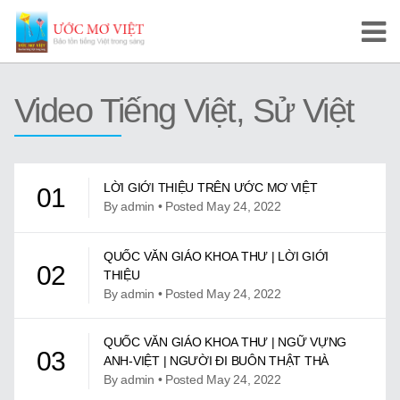
Trang Chủ
Video Tiếng Việt, Sử Việt
Cuộc Thi Ước Mơ Việt
Hướng Dẫn
LỜI GIỚI THIỆU TRÊN ƯỚC MƠ VIỆT
01
Tài Liệu Học Tập
By admin • Posted May 24, 2022
Video/Karaoke
QUỐC VĂN GIÁO KHOA THƯ | LỜI GIỚI
02
THIỆU
Video Tự Học và Dạy Tiếng Việt
By admin • Posted May 24, 2022
Video Đọc Truyện
QUỐC VĂN GIÁO KHOA THƯ | NGỮ VỰNG
03
ANH-VIỆT | NGƯỜI ĐI BUÔN THẬT THÀ
Video Tiếng Việt, Sử Việt
By admin • Posted May 24, 2022