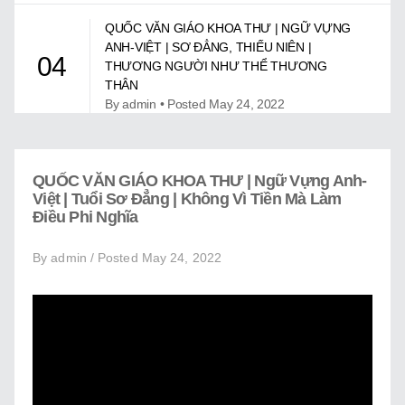
Giới Thiệu
QUỐC VĂN GIÁO KHOA THƯ | NGỮ VỰNG
Trung Tâm Việt Ngữ
ANH-VIỆT | SƠ ĐẲNG, THIẾU NIÊN |
04
THƯƠNG NGƯỜI NHƯ THỂ THƯƠNG
Gây Quỹ
THÂN
By admin • Posted May 24, 2022
Liên Lạc
QUỐC VĂN GIÁO KHOA THƯ | NGỮ VỰNG
ANH-VIỆT | TUỔI DỰ BỊ | HỒ HOÀN KIẾM Ở
05
QUỐC VĂN GIÁO KHOA THƯ | Ngữ Vựng Anh-
HÀ NỘI
Việt | Tuổi Sơ Đẳng | Không Vì Tiền Mà Làm
By admin • Posted May 24, 2022
Điều Phi Nghĩa
By admin / Posted May 24, 2022
QUỐC VĂN GIÁO KHOA THƯ | NGỮ VỰNG
ANH-VIỆT | TUỔI DỰ BỊ | NHÀ Ở PHẢI SẠCH
06
SẼ VÀ CÓ NGĂN NẮP
By admin • Posted May 24, 2022
QUỐC VĂN GIÁO KHOA THƯ | NGỮ VỰNG
ANH-VIỆT | TUỔI DỰ BỊ | ÔNG VUA CÓ
07
LÒNG THƯƠNG DÂN